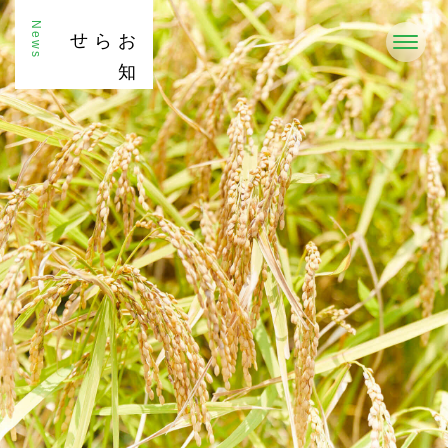
News
お
知
らせ