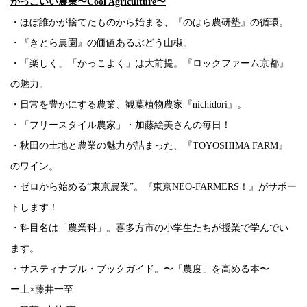
かっこいい農業〜Cool Agriculture〜
・ほぼ誰かが捨てたものから始まる、『のはら農研塾』の循環。
・『きとら農園』の価値あるぶどう山椒。
・「楽しく」「かっこよく」は大前提。『ロックファーム京都』
の魅力。
・日常を豊かにする農業、観葉植物農家『nichidori』。
・「フリースタイル農家」・加藤絵美さんの毎日！
・秋田の土地と農業の魅力が詰まった、『TOYOSHIMA FARM』
のワイン。
・ゼロから始める“東京農業”。『東京NEO-FARMERS！』がサポー
トします！
・科目名は「農業科」。喜多方市の小学生たちが授業で学んでい
ます。
・サスティナブル・ブックガイド。〜「農度」を高める本〜
ー土×藤井一至