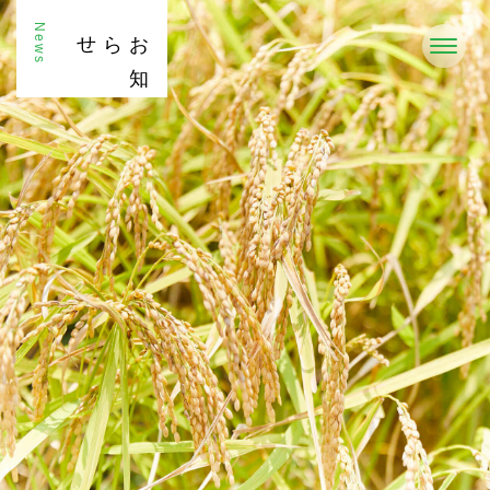
News
お
知
らせ