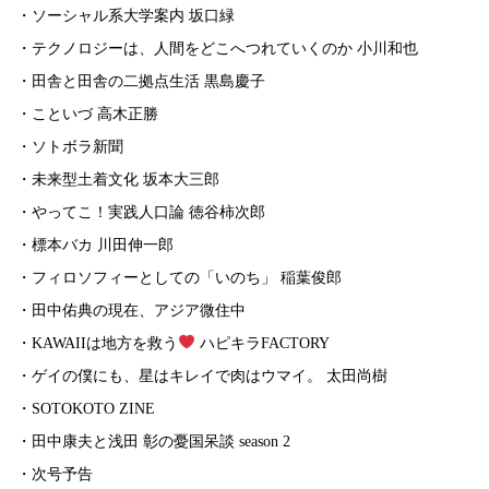
・ソーシャル系大学案内 坂口緑
・テクノロジーは、人間をどこへつれていくのか 小川和也
・田舎と田舎の二拠点生活 黒島慶子
・こといづ 高木正勝
・ソトボラ新聞
・未来型土着文化 坂本大三郎
・やってこ！実践人口論 徳谷柿次郎
・標本バカ 川田伸一郎
・フィロソフィーとしての「いのち」 稲葉俊郎
・田中佑典の現在、アジア微住中
・KAWAIIは地方を救う
ハピキラFACTORY
・ゲイの僕にも、星はキレイで肉はウマイ。 太田尚樹
・SOTOKOTO ZINE
・田中康夫と浅田 彰の憂国呆談 season 2
・次号予告