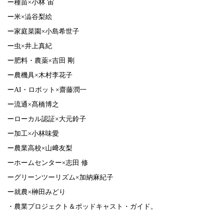
ー種苗×小林 宙
ー米×澁谷梨絵
ー家庭菜園×小島希世子
ー虫×井上真紀
ー肥料・農薬×吉田 剛
ー農機具×木村李花子
ーAI・ロボット×齋藤潤一
ー流通×髙橋博之
ーローカル認証×大元鈴子
ー加工×小林味愛
ー農業高校×山﨑友梨
ーホームセンター×志田 修
ーグリーンツーリズム×加納麻紀子
ー就農×榊田みどり
・農業プロジェクト＆ポッドキャスト・ガイド。