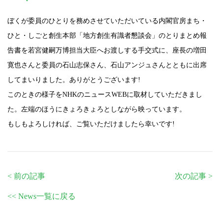
ぼくが委員のひとりを務めさせていただいている内閣官房まち・
ひと・しごと創生本部「地方創生有識者懇談会」のとりまとめ報
告書を若宮健嗣万博担当大臣へお渡しする手交式に、座長の増田
寛也さんと委員の石山志保さん、石山アンジュさんとともに出席
してまいりました。ありがとうございます!
このときの様子をNHKのニュースWEBに取材していただきまし
た。左端のほうにきょろきょろとしながら映っています。
もしもよろしければ、ご覧いただけましたら幸いです!
< 前の記事
次の記事 >
<< News一覧に戻る