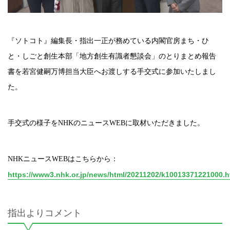
『ソトコト』編集長・指出一正が務めている内閣官房まち・ひ
と・しごと創生本部「地方創生有識者懇談会」のとりまとめ報告
書を若宮健嗣万博担当大臣へお渡しする手交式に参加いたしまし
た。
手交式の様子をNHKのニュースWEBに取材いただきました。
NHKニュースWEBはこちらから：
https://www3.nhk.or.jp/news/html/20211202/k10013371221000.h
指出よりコメント