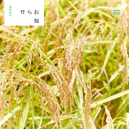
News
お
知
らせ