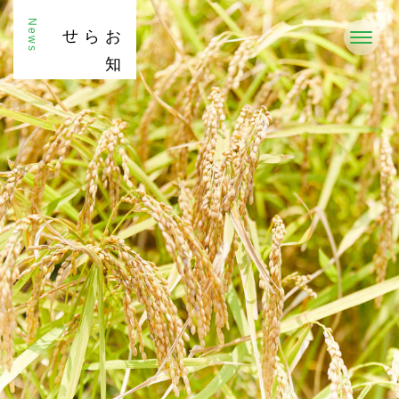
News
お
知
らせ